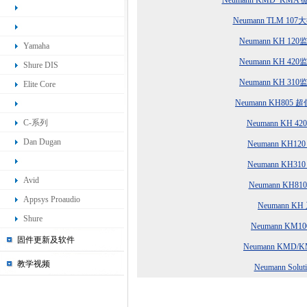
Neumann KMD_K
Neumann TLM 
Neumann KH 
Yamaha
Neumann KH 
Shure DIS
Neumann KH 
Elite Core
Neumann KH80
C-系列
Neumann KH 
Dan Dugan
Neumann KH
Neumann KH
Avid
Neumann KH8
Appsys Proaudio
Neumann 
Shure
Neumann KM
固件更新及软件
Neumann KMD
教学视频
Neumann Sol