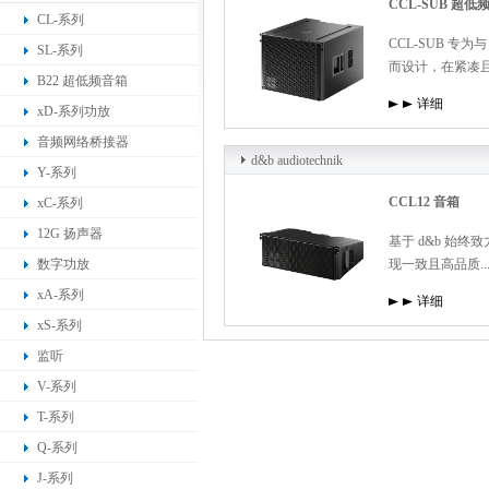
CCL-SUB 超低
CL-系列
CCL-SUB 专为
SL-系列
而设计，在紧凑且.
B22 超低频音箱
详细
xD-系列功放
音频网络桥接器
d&b audiotechnik
Y-系列
CCL12 音箱
xC-系列
12G 扬声器
基于 d&b 始
数字功放
现一致且高品质..
xA-系列
详细
xS-系列
监听
V-系列
T-系列
Q-系列
J-系列