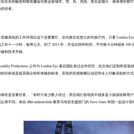
实实在在的触觉和嗅觉邂逅伦敦这座城市。雪、风、泡泡、甚至是烟火，身体感官都可
的佼佼者。
音频系统的工作环境比这个还要繁忙。在伦敦历史悠久的市政厅内，只要 London Ey
工作十一小时，每周七天。到了 2013 年，开业仅四年时间，平均每 8 分钟就有 1
整修和技术升级。
outhby Productions 公司与 London Eye 幕后团队有过合作经历，此次他们
的目标就是提高观众聆听体验的标准，安装的音箱能够以动态和令人印象深刻的方式展示特殊音
特殊性是首要任务。「有时只有少数人经过，而且我们发现其中很多是小孩或轮椅用户
席不同。来自 d&b audiotechnik 教育与培训支援部门的 Steve Jones 和我一起