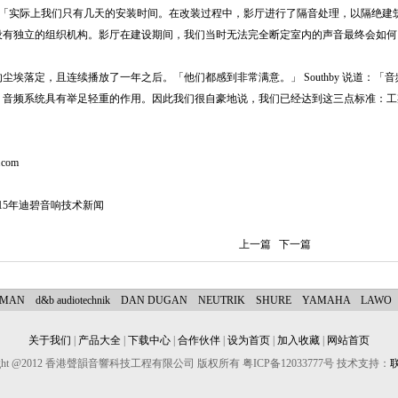
y 说：「实际上我们只有几天的安装时间。在改装过程中，影厅进行了隔音处理，以隔绝
设有独立的组织机构。影厅在建设期间，我们当时无法完全断定室内的声音最终会如何
尘埃落定，且连续播放了一年之后。「他们都感到非常满意。」 Southby 说道：
，音频系统具有举足轻重的作用。因此我们很自豪地说，我们已经达到这三点标准：工
.com
015年迪碧音响技术新闻
上一篇
下一篇
YMAN
d&b audiotechnik
DAN DUGAN
NEUTRIK
SHURE
YAMAHA
LAWO
关于我们
|
产品大全
|
下载中心
|
合作伙伴
|
设为首页
|
加入收藏
|
网站首页
right @2012 香港聲韻音響科技工程有限公司 版权所有 粤ICP备12033777号 技术支持：