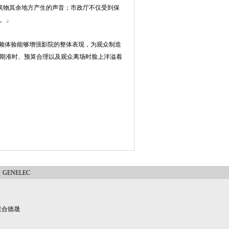
建筑物其余地方产生的声音；市政厅不仅受到保
。」
「音频体验能够增强影院的整体表现，为观众制造
期准时、预算合理以及观众离场时脸上洋溢着
GENELEC
联合德晟