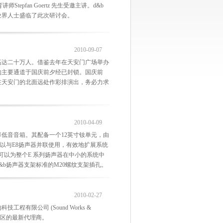
Stepfan Goertz 先生受邀主讲。d&b
业界人士盛临了此次研讨会。
2010-09-07
高达二十万人。借鉴去年在天安门广场举办
的主要通道于国庆前夕经已封锁。国庆前
在天安门的北面远处作彩排演出，务必力求
2010-04-09
高效率低音音箱。其配备一个12英寸钕单元，由
以与E8扬声器并联使用，有效地扩展系统
，可以为整个E 系列扬声器在中小的系统中
b扬声器支架标准的M20螺纹支架插孔。
2010-02-27
技工程有限公司 (Sound Works &
及澳门地区的最新代理商。