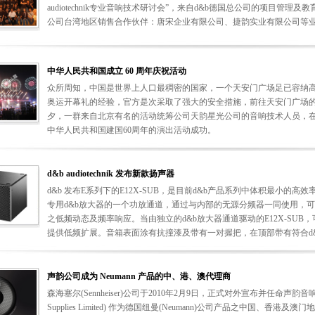
audiotechnik专业音响技术研讨会”，来自d&b德国总公司的项目管理及教育讲师
公司台湾地区销售合作伙伴：唐宋企业有限公司、捷韵实业有限公司等
中华人民共和国成立 60 周年庆祝活动
众所周知，中国是世界上人口最稠密的国家，一个天安门广场足已容纳
奥运开幕礼的经验，官方是次采取了强大的安全措施，前往天安门广场
夕，一群来自北京有名的活动统筹公司天韵星光公司的音响技术人员，
中华人民共和国建国60周年的演出活动成功。
d&b audiotechnik 发布新款扬声器
d&b 发布E系列下的E12X-SUB，是目前d&b产品系列中体积最小的
专用d&b放大器的一个功放通道，通过与内部的无源分频器一同使用，可
之低频动态及频率响应。当由独立的d&b放大器通道驱动的E12X-SUB
提供低频扩展。音箱表面涂有抗撞漆及带有一对握把，在顶部带有符合d&
声韵公司成为 Neumann 产品的中、港、澳代理商
森海塞尔(Sennheiser)公司于2010年2月9日，正式对外宣布并任命声韵音响科
Supplies Limited) 作为德国纽曼(Neumann)公司产品之中国、香港